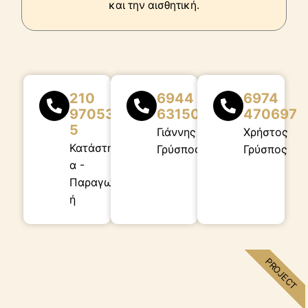
και την αισθητική.
210
6944
6974
970538
631500
470697
5
Γιάννης
Χρήστος
Κατάστημ
Γρύσπος
Γρύσπος
α -
Παραγωγ
ή
PROJECT